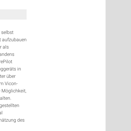
 selbst
st aufzubauen
r als
Landens
ePilot
uggeräts in
ter über
em Vicon-
 Möglichkeit,
alten.
gestellten
al
chätzung des