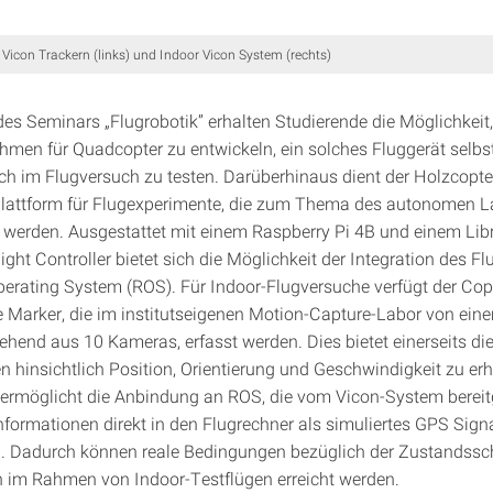
Vicon Trackern (links) und Indoor Vicon System (rechts)
s Seminars „Flugrobotik” erhalten Studierende die Möglichkeit,
thmen für Quadcopter zu entwickeln, ein solches Fluggerät selb
ich im Flugversuch zu testen. Darüberhinaus dient der Holzcopte
lattform für Flugexperimente, die zum Thema des autonomen 
 werden. Ausgestattet mit einem Raspberry Pi 4B und einem Libr
ight Controller bietet sich die Möglichkeit der Integration des Fl
erating System (ROS). Für Indoor-Flugversuche verfügt der Cop
de Marker, die im institutseigenen Motion-Capture-Labor von ein
ehend aus 10 Kameras, erfasst werden. Dies bietet einerseits die
n hinsichtlich Position, Orientierung und Geschwindigkeit zu erh
 ermöglicht die Anbindung an ROS, die vom Vicon-System bereit
ormationen direkt in den Flugrechner als simuliertes GPS Sign
n. Dadurch können reale Bedingungen bezüglich der Zustandss
 im Rahmen von Indoor-Testflügen erreicht werden.