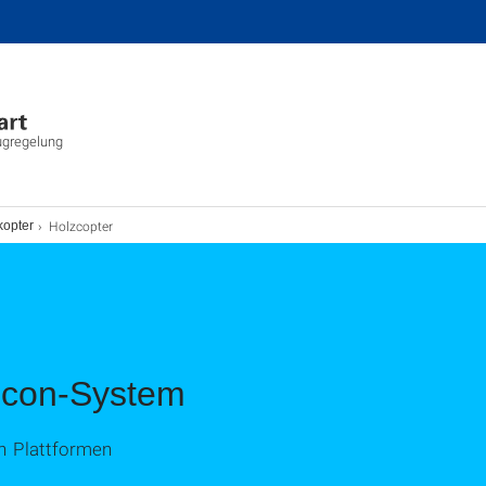
lugregelung
Holzcopter
kopter
icon-System
 Plattformen