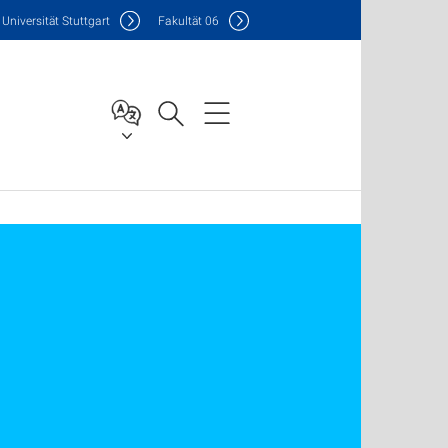
Uni
versität Stuttgart
F
akultät
06