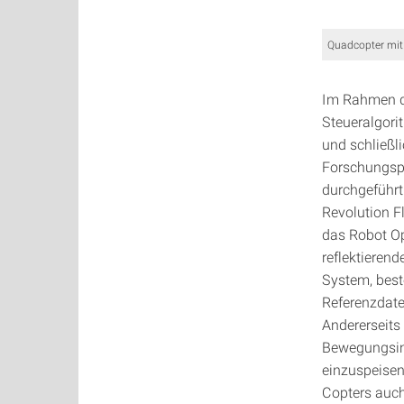
Quadcopter mit 
Im Rahmen de
Steueralgori
und schließl
Forschungsp
durchgeführt
Revolution Fl
das Robot Op
reflektieren
System, best
Referenzdate
Andererseits
Bewegungsinf
einzuspeise
Copters auch