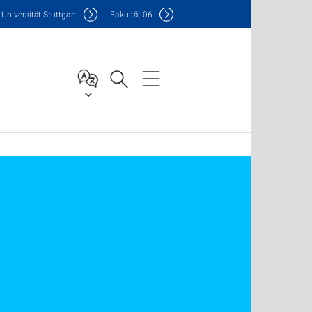
Uni
versität Stuttgart
F
akultät
06