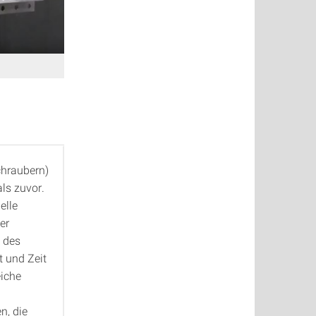
chraubern)
ls zuvor.
elle
er
 des
t und Zeit
eiche
n, die