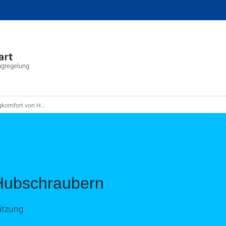
lugregelung
omfort von Hubschraubern
Hubschraubern
ätzung