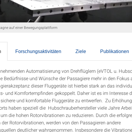
agne auf einer Bewegungsplattform
n
Forschungsaktivitäten
Ziele
Publikationen
unehmenden Automatisierung von Drehflüglern (eVTOL u. Hubs
tion
ie Bedürfnisse und Wünsche der Passagiere mehr in den Fokus a
gierakzeptanz dieser Fluggeräte ist hierbei stark an das individu
ts- und Komfortempfinden gekoppelt. Daher ist es im Interesse d
r sichere und komfortable Fluggeräte zu entwerfen. Zu Erhöhung
rts haben speziell die Hubschrauberhersteller viele Jahre Arbei
t, um die hohen Rotorvibrationen zu reduzieren. Durch die erfolgr
 der Rotorvibrationen, werden von den Passagieren andere
squellen deutlicher wahrgenommen. Insbesondere die Vibratione