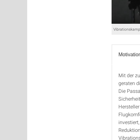
Vibrationskamp
Motivatio
Mit der z
Motiva
geraten d
Die Passa
Sicherhei
Herstelle
Flugkomfo
investier
Reduktion
Vibration