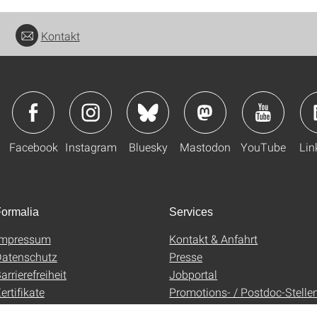
Kontakt
Facebook
Instagram
Bluesky
Mastodon
YouTube
Lin
ormalia
Services
Impressum
Kontakt & Anfahrt
atenschutz
Presse
arrierefreiheit
Jobportal
ertifikate
Promotions- / Postdoc-Stelle
AGB
Uni-Shop