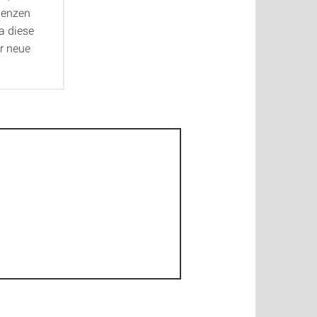
lenzen
a diese
er neue