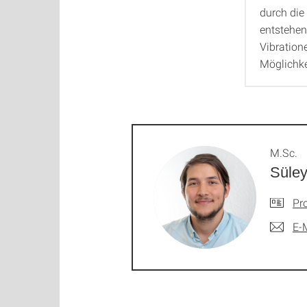
durch die
entstehen
Vibration
Möglichke
M.Sc.
Süle
Pro
E-