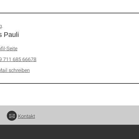
g.
s Pauli
fil-Seite
9 711 685 66678
Mail schreiben
Kontakt