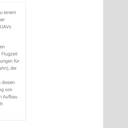
zu einem
ner
 UAVs
ten
 Flugzeit
rungen für
ahn), der
h diesen
ng von
em Aufbau
ch