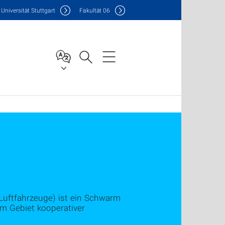
Uni
versität Stuttgart
F
akultät
06
uftfahrzeuge) ist ein Schwarm
m Gebiet kooperativer