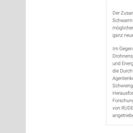
Der Zusa
Motiva
Schwarm b
mögliche
ganz neue
Im Gegens
Drohnensc
und Energ
die Durch
Agentenk
Schwierig
Herausfor
Forschung
von RUDE
angetrie