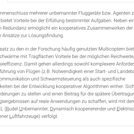
mmenschluss mehrerer unbemannter Fluggeräte bzw. Agenten 
tion
ietet Vorteile bei der Erfüllung bestimmter Aufgaben. Neben ei
n Redundanz ermöglicht ein kooperatives Zusammenwirken der
 Ansätze zur Lösungsfindung.
atz zu den in der Forschung häufig genutzten Multicoptern bie
hwärme mit Tragflächen Vorteile bei der möglichen Reichweite,
ieeffizienz. Damit gehen allerdings sowohl komplexere Anforde
führung von Flügen (z.B. Notwendigkeit einer Start- und Landeb
ommunikation und Schwarmsteuerung als auch spezifische
keiten bei der Entwicklung kooperativer Algorithmen einher. Sic
derungen zu stellen und einen Beitrag für die spätere Übertragu
sergebnissen auf reale Anwendungen zu schaffen, wird mit d
L (
R
udel
U
nbemannter,
D
ynamisch kooperierender und
E
lektris
bener
L
uftfahrzeuge) verfolgt.