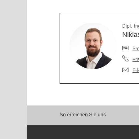
Dipl.-In
Nikla
Pro
+4
E-
So erreichen Sie uns