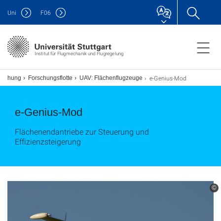
Uni
F
06
Institut für Flugmechanik und Flugregelung
e-Genius-Mod
rschung
Forschungsflotte
UAV: Flächenflugzeuge
e-Genius-Mod
Flächenendantriebe zur Steuerung und
Effizienzsteigerung
©