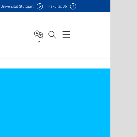
Uni
versität Stuttgart
F
akultät
06