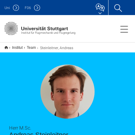
Uni
F
06
Institut für Flugmechanik und Flugregelung
Steinleitner, Andreas
Institut
Team
Herr M.Sc.
Andreas Steinleitner